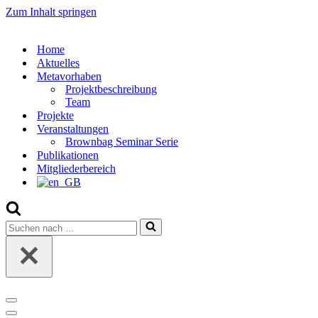
Zum Inhalt springen
Home
Aktuelles
Metavorhaben
Projektbeschreibung
Team
Projekte
Veranstaltungen
Brownbag Seminar Serie
Publikationen
Mitgliederbereich
Suchen
nach …
Navigations-
Menü
Navigations-