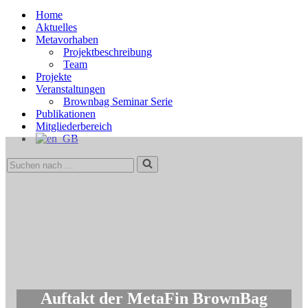
Menü
Home
Aktuelles
Metavorhaben
Projektbeschreibung
Team
Projekte
Veranstaltungen
Brownbag Seminar Serie
Publikationen
Mitgliederbereich
Suchen
nach …
Auftakt der MetaFin BrownBag