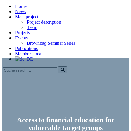
Menü
Home
News
Meta project
Project description
Team
Projects
Events
Brownbag Seminar Series
Publications
Members area
Suchen
nach …
Access to financial education for
vulnerable target groups