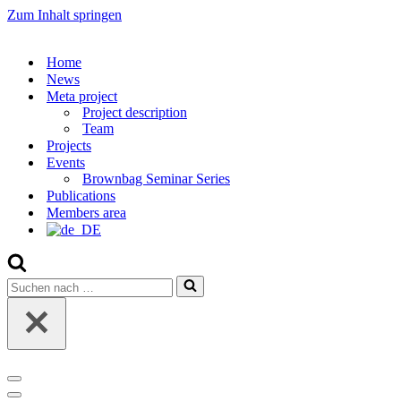
Zum Inhalt springen
Home
News
Meta project
Project description
Team
Projects
Events
Brownbag Seminar Series
Publications
Members area
Suchen
nach …
Navigations-
Menü
Navigations-